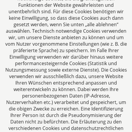
Funktionen der Website gewährleisten und
der Verwendung von Matomo nicht möglich, da Ihre
unentbehrlich sind. Für diese Cookies benötigen wir
IP-Adresse anonymisiert wird.
keine Einwilligung, so dass diese Cookies auch dann
Die Rechtsgrundlage für die Verarbeitung dieser Daten
gesetzt werden, wenn Sie unten „alle ablehnen“
auswählen. Technisch notwendige Cookies verwenden
ist Ihre Einwilligung gem. Art. 6 Abs. 1 lit. a DSGVO.
wir, um unsere Dienste anbieten zu können und um
Ihre Einwilligung ist vollkommen freiwillig. Sie können
vom Nutzer vorgenommene Einstellungen (wie z. B. die
Ihre erteilte Einwilligung jederzeit, ohne Angabe von
präferierte Sprache) zu speichern. Im Falle Ihrer
Einwilligung verwenden wir darüber hinaus weitere
Gründen, widerrufen. Durch den Widerruf der
performancesteigernde Cookies (Statistik und
Einwilligung wird die Rechtmäßigkeit der aufgrund der
Nutzungsmessung sowie externe Dienste). Die Cookies
Einwilligung bis zum Widerruf erfolgten Verarbeitung
verwenden wir ausschließlich dazu, unsere Website
nicht berührt. Einen Widerruf können Sie z. B. bei uns
Ihren Wünschen entsprechend anpassen und
vor Ort, per Briefpost an die dhk Daniel • Hagelskamp &
weiterentwickeln zu können. Dabei werden Ihre
Kollegen Rechtsanwälte Partnerschaft mbB, Jülicher
personenbezogenen Daten (IP-Adresse,
Str. 215, 52070 Aachen oder per Telefax: +49 (0) 241
Nutzerverhalten etc.) verarbeitet und gespeichert, um
94621–111 oder E‑Mail: kanzlei@dhk-law.com erklären.
die obigen Zwecke zu erreichen. Eine Identifizierung
Ihrer Person ist durch die Pseudonymisierung der
Wenn Sie mit der Speicherung und Nutzung Ihrer
Daten nicht zu befürchten. Die Erläuterung zu den
Daten nicht einverstanden sind, können Sie die
verschiedenen Cookies und datenschutzrechtlichen