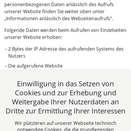
personenbezogenen Daten anlässlich des Aufrufs
unserer Website finden Sie weiter oben unter
„Informationen anlässlich des Webseitenaufrufs“.
Folgende Daten werden beim Aufrufen von Einzelseiten
unserer Website erhoben:
2 Bytes der IP-Adresse des aufrufenden Systems des
Nutzers
Die aufgerufene Website
Die Website, von der der Nutzer auf die aufgerufene
Einwilligung in das Setzen von
Website gelangt ist (Referrer)
Cookies und zur Erhebung und
Die Unterseiten, die von der aufgerufenen Website
aus aufgerufen werden
Weitergabe Ihrer Nutzerdaten an
Dritte zur Ermittlung Ihrer Interessen
Die Verweildauer auf der Website
Die Häufigkeit des Aufrufs der Website
Wir platzieren auf unserer Webseite technisch
Ein Rückschluss auf eine bestimmte Person ist bei
notwendige Cookies, die die grundlegenden