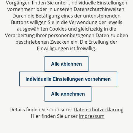
Speicherung und Nutzung hier deaktivieren. In diesem
Vorgängen finden Sie unter „individuelle Einstellungen
Fall wird in Ihrem Browser ein Opt-Out-Cookie
vornehmen“ oder in unseren Datenschutzhinweisen.
hinterlegt, das verhindert, dass Matomo
Durch die Betätigung eines der untenstehenden
Nutzungsdaten speichert. Wenn Sie Ihre Cookies
Buttons willigen Sie in die Verwendung der jeweils
ausgewählten Cookies und gleichzeitig in die
löschen, hat dies zur Folge, dass auch das Matomo
Verarbeitung Ihrer personenbezogenen Daten zu oben
Opt-Out-Cookie gelöscht wird. Das Opt-Out muss bei
beschriebenen Zwecken ein. Die Erteilung der
einem erneuten Besuch unserer Seite wieder aktiviert
Einwilligungen ist freiwillig.
werden.
Alle ablehnen
Individuelle Einstellungen vornehmen
Alle annehmen
Details finden Sie in unserer
Datenschutzerklärung
Weitere Informationen zu Matomo finden Sie auch
Hier finden Sie unser
Impressum
hier:
https://matomo.org/faq/general/faq_146/
Weiter informieren wir Sie wie folgt: