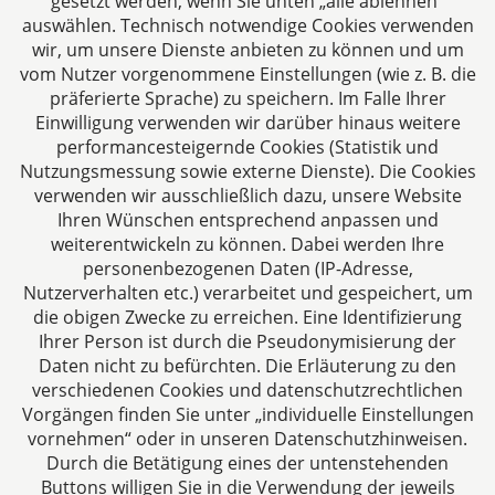
gesetzt werden, wenn Sie unten „alle ablehnen“
auswählen. Technisch notwendige Cookies verwenden
Zurück
1
Weiter
wir, um unsere Dienste anbieten zu können und um
vom Nutzer vorgenommene Einstellungen (wie z. B. die
präferierte Sprache) zu speichern. Im Falle Ihrer
Einwilligung verwenden wir darüber hinaus weitere
performancesteigernde Cookies (Statistik und
steuerstrafrecht.pro
Nutzungsmessung sowie externe Dienste). Die Cookies
verwenden wir ausschließlich dazu, unsere Website
Aachen
Ihren Wünschen entsprechend anpassen und
Jülicher Straße 215
weiterentwickeln zu können. Dabei werden Ihre
52070 Aachen
personenbezogenen Daten (IP-Adresse,
Deutschland
Nutzerverhalten etc.) verarbeitet und gespeichert, um
die obigen Zwecke zu erreichen. Eine Identifizierung
Tel: +49 241 94621-0
Ihrer Person ist durch die Pseudonymisierung der
Fax: +49 241 94621-111
Daten nicht zu befürchten. Die Erläuterung zu den
E-Mail:
kanzlei@dhk-law.com
verschiedenen Cookies und datenschutzrechtlichen
Vorgängen finden Sie unter „individuelle Einstellungen
Über uns
vornehmen“ oder in unseren Datenschutzhinweisen.
Durch die Betätigung eines der untenstehenden
Ihr Partner für Steuerberater, Wirtschaftsprüfer und
Buttons willigen Sie in die Verwendung der jeweils
Rechtsanwälte.