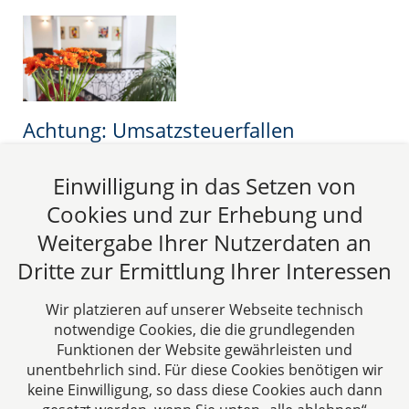
Achtung: Umsatzsteuerfallen
Jüngst verkündet das Bundesfinanzministerium
Einwilligung in das Setzen von
nicht ohne Stolz, dass jede
Umsatzsteuersonderprüfung in 2016 im
Cookies und zur Erhebung und
Durchschnitt zu einem Mehrergebnis von gut 0,92
Weitergabe Ihrer Nutzerdaten an
Mio. € geführt hat. Insgesamt seien im Jahre 2016
Dritte zur Ermittlung Ihrer Interessen
Mehrergebnisse...
09.05.2017
Wir platzieren auf unserer Webseite technisch
notwendige Cookies, die die grundlegenden
Funktionen der Website gewährleisten und
Beitrag lesen
unentbehrlich sind. Für diese Cookies benötigen wir
keine Einwilligung, so dass diese Cookies auch dann