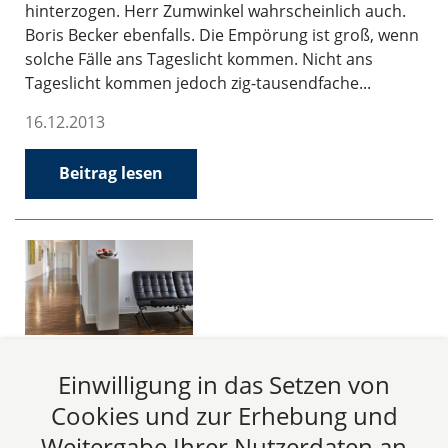
hinterzogen. Herr Zumwinkel wahrscheinlich auch.
Boris Becker ebenfalls. Die Empörung ist groß, wenn
solche Fälle ans Tageslicht kommen. Nicht ans
Tageslicht kommen jedoch zig-tausendfache...
16.12.2013
Beitrag lesen
Steuerfalle Dienstwagen in Belgien
Einwilligung in das Setzen von
Mehrwertsteuerpflicht bei Überlassung von
Cookies und zur Erhebung und
Dienstwagen zu privater Nutzung an in Belgien
Weitergabe Ihrer Nutzerdaten an