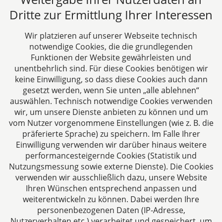
wohnende Mitarbeiter Seit dem 30.06.2013 gilt das
Dritte zur Ermittlung Ihrer Interessen
Gesetz zur Umsetzung der Amtshilferichtlinie sowie
zur Änderung steuerlicher Vorschriften
Wir platzieren auf unserer Webseite technisch
(Amtshilferichtlinie – Umsetzungsgesetz)....
notwendige Cookies, die die grundlegenden
05.11.2013
Funktionen der Website gewährleisten und
unentbehrlich sind. Für diese Cookies benötigen wir
keine Einwilligung, so dass diese Cookies auch dann
Beitrag lesen
gesetzt werden, wenn Sie unten „alle ablehnen“
auswählen. Technisch notwendige Cookies verwenden
wir, um unsere Dienste anbieten zu können und um
vom Nutzer vorgenommene Einstellungen (wie z. B. die
präferierte Sprache) zu speichern. Im Falle Ihrer
Einwilligung verwenden wir darüber hinaus weitere
performancesteigernde Cookies (Statistik und
steuerstrafrecht.pro
Nutzungsmessung sowie externe Dienste). Die Cookies
verwenden wir ausschließlich dazu, unsere Website
Aachen
Ihren Wünschen entsprechend anpassen und
Jülicher Straße 215
weiterentwickeln zu können. Dabei werden Ihre
52070 Aachen
personenbezogenen Daten (IP-Adresse,
Deutschland
Nutzerverhalten etc.) verarbeitet und gespeichert, um