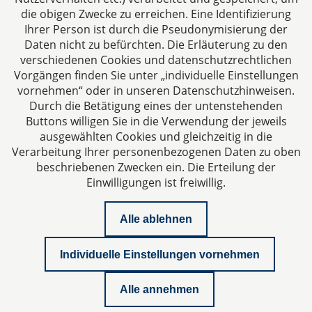
die obigen Zwecke zu erreichen. Eine Identifizierung
Tel: +49 241 94621-0
Ihrer Person ist durch die Pseudonymisierung der
Fax: +49 241 94621-111
Daten nicht zu befürchten. Die Erläuterung zu den
E-Mail:
kanzlei@dhk-law.com
verschiedenen Cookies und datenschutzrechtlichen
Vorgängen finden Sie unter „individuelle Einstellungen
Über uns
vornehmen“ oder in unseren Datenschutzhinweisen.
Durch die Betätigung eines der untenstehenden
Ihr Partner für Steuerberater, Wirtschaftsprüfer und
Buttons willigen Sie in die Verwendung der jeweils
Rechtsanwälte.
ausgewählten Cookies und gleichzeitig in die
Verarbeitung Ihrer personenbezogenen Daten zu oben
beschriebenen Zwecken ein. Die Erteilung der
Einwilligungen ist freiwillig.
Alle ablehnen
Impressum
Individuelle Einstellungen vornehmen
Datenschutzerklärung
Alle annehmen
Kontakt