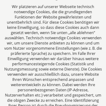
zur Änderung steuerlicher Vorschriften
Wir platzieren auf unserer Webseite technisch
(Amtshilferichtlinie – Umsetzungsgesetz)....
notwendige Cookies, die die grundlegenden
05.11.2013
Funktionen der Website gewährleisten und
unentbehrlich sind. Für diese Cookies benötigen wir
keine Einwilligung, so dass diese Cookies auch dann
Beitrag lesen
gesetzt werden, wenn Sie unten „alle ablehnen“
auswählen. Technisch notwendige Cookies verwenden
wir, um unsere Dienste anbieten zu können und um
vom Nutzer vorgenommene Einstellungen (wie z. B. die
präferierte Sprache) zu speichern. Im Falle Ihrer
Einwilligung verwenden wir darüber hinaus weitere
performancesteigernde Cookies (Statistik und
steuerstrafrecht.pro
Nutzungsmessung sowie externe Dienste). Die Cookies
verwenden wir ausschließlich dazu, unsere Website
Aachen
Ihren Wünschen entsprechend anpassen und
Jülicher Straße 215
weiterentwickeln zu können. Dabei werden Ihre
52070 Aachen
personenbezogenen Daten (IP-Adresse,
Deutschland
Nutzerverhalten etc.) verarbeitet und gespeichert, um
die obigen Zwecke zu erreichen. Eine Identifizierung
Tel: +49 241 94621-0
Ihrer Person ist durch die Pseudonymisierung der