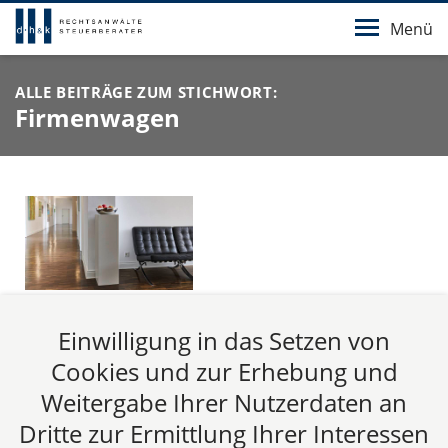
Menü
ALLE BEITRÄGE ZUM STICHWORT:
Firmenwagen
Steuerfalle Dienstwagen in Belgien
Einwilligung in das Setzen von
Mehrwertsteuerpflicht bei Überlassung von
Cookies und zur Erhebung und
Dienstwagen zu privater Nutzung an in Belgien
Weitergabe Ihrer Nutzerdaten an
wohnende Mitarbeiter Seit dem 30.06.2013 gilt das
Dritte zur Ermittlung Ihrer Interessen
Gesetz zur Umsetzung der Amtshilferichtlinie sowie