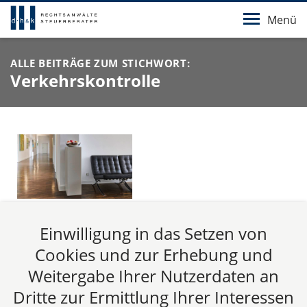
Menü
ALLE BEITRÄGE ZUM STICHWORT:
Verkehrskontrolle
Steuerfalle Dienstwagen in Belgien
Einwilligung in das Setzen von
Mehrwertsteuerpflicht bei Überlassung von
Cookies und zur Erhebung und
Dienstwagen zu privater Nutzung an in Belgien
Weitergabe Ihrer Nutzerdaten an
wohnende Mitarbeiter Seit dem 30.06.2013 gilt das
Dritte zur Ermittlung Ihrer Interessen
Gesetz zur Umsetzung der Amtshilferichtlinie sowie