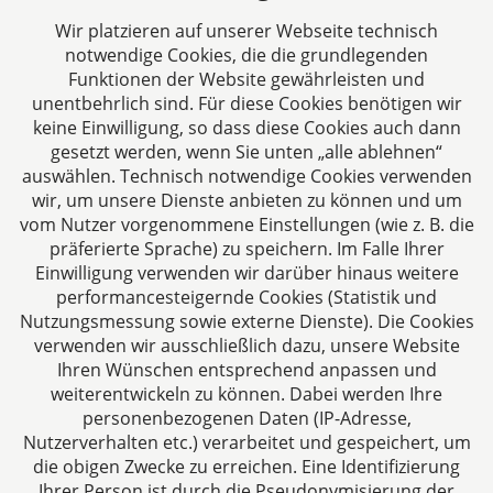
zur Änderung steuerlicher Vorschriften
Wir platzieren auf unserer Webseite technisch
(Amtshilferichtlinie – Umsetzungsgesetz)....
notwendige Cookies, die die grundlegenden
05.11.2013
Funktionen der Website gewährleisten und
unentbehrlich sind. Für diese Cookies benötigen wir
keine Einwilligung, so dass diese Cookies auch dann
Beitrag lesen
gesetzt werden, wenn Sie unten „alle ablehnen“
auswählen. Technisch notwendige Cookies verwenden
wir, um unsere Dienste anbieten zu können und um
vom Nutzer vorgenommene Einstellungen (wie z. B. die
präferierte Sprache) zu speichern. Im Falle Ihrer
Einwilligung verwenden wir darüber hinaus weitere
performancesteigernde Cookies (Statistik und
steuerstrafrecht.pro
Nutzungsmessung sowie externe Dienste). Die Cookies
verwenden wir ausschließlich dazu, unsere Website
Aachen
Ihren Wünschen entsprechend anpassen und
Jülicher Straße 215
weiterentwickeln zu können. Dabei werden Ihre
52070 Aachen
personenbezogenen Daten (IP-Adresse,
Deutschland
Nutzerverhalten etc.) verarbeitet und gespeichert, um
die obigen Zwecke zu erreichen. Eine Identifizierung
Tel: +49 241 94621-0
Ihrer Person ist durch die Pseudonymisierung der