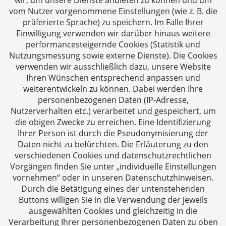
wir, um unsere Dienste anbieten zu können und um
vom Nutzer vorgenommene Einstellungen (wie z. B. die
präferierte Sprache) zu speichern. Im Falle Ihrer
Einwilligung verwenden wir darüber hinaus weitere
performancesteigernde Cookies (Statistik und
steuerstrafrecht.pro
Nutzungsmessung sowie externe Dienste). Die Cookies
verwenden wir ausschließlich dazu, unsere Website
Aachen
Ihren Wünschen entsprechend anpassen und
Jülicher Straße 215
weiterentwickeln zu können. Dabei werden Ihre
52070 Aachen
personenbezogenen Daten (IP-Adresse,
Deutschland
Nutzerverhalten etc.) verarbeitet und gespeichert, um
die obigen Zwecke zu erreichen. Eine Identifizierung
Tel: +49 241 94621-0
Ihrer Person ist durch die Pseudonymisierung der
Fax: +49 241 94621-111
Daten nicht zu befürchten. Die Erläuterung zu den
E-Mail:
kanzlei@dhk-law.com
verschiedenen Cookies und datenschutzrechtlichen
Vorgängen finden Sie unter „individuelle Einstellungen
Über uns
vornehmen“ oder in unseren Datenschutzhinweisen.
Durch die Betätigung eines der untenstehenden
Ihr Partner für Steuerberater, Wirtschaftsprüfer und
Buttons willigen Sie in die Verwendung der jeweils
Rechtsanwälte.
ausgewählten Cookies und gleichzeitig in die
Verarbeitung Ihrer personenbezogenen Daten zu oben