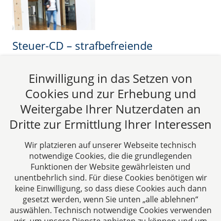
Steuer-CD – strafbefreiende
Selbstanzeige unwirksam
Einwilligung in das Setzen von
Seit dem spektakulären Steuerprozess gegen den
ehemaligen Präsidenten des FC Bayern München, Uli
Cookies und zur Erhebung und
Hoeneß, ist die Selbstanzeige zu einem Teil der
Weitergabe Ihrer Nutzerdaten an
medialen Berichterstattung geworden. Minutiös
Dritte zur Ermittlung Ihrer Interessen
wurde im Jahr 2013 die...
26.05.2015
Wir platzieren auf unserer Webseite technisch
notwendige Cookies, die die grundlegenden
Funktionen der Website gewährleisten und
Beitrag lesen
unentbehrlich sind. Für diese Cookies benötigen wir
keine Einwilligung, so dass diese Cookies auch dann
gesetzt werden, wenn Sie unten „alle ablehnen“
auswählen. Technisch notwendige Cookies verwenden
Zurück
1
Weiter