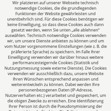
Wir platzieren auf unserer Webseite technisch
notwendige Cookies, die die grundlegenden
Beitrag lesen
Funktionen der Website gewährleisten und
unentbehrlich sind. Für diese Cookies benötigen wir
keine Einwilligung, so dass diese Cookies auch dann
gesetzt werden, wenn Sie unten „alle ablehnen“
Alle Fachbeiträge anzeigen
auswählen. Technisch notwendige Cookies verwenden
wir, um unsere Dienste anbieten zu können und um
vom Nutzer vorgenommene Einstellungen (wie z. B. die
präferierte Sprache) zu speichern. Im Falle Ihrer
Einwilligung verwenden wir darüber hinaus weitere
performancesteigernde Cookies (Statistik und
steuerstrafrecht.pro
Nutzungsmessung sowie externe Dienste). Die Cookies
verwenden wir ausschließlich dazu, unsere Website
Aachen
Ihren Wünschen entsprechend anpassen und
Jülicher Straße 215
weiterentwickeln zu können. Dabei werden Ihre
52070 Aachen
personenbezogenen Daten (IP-Adresse,
Deutschland
Nutzerverhalten etc.) verarbeitet und gespeichert, um
die obigen Zwecke zu erreichen. Eine Identifizierung
Tel: +49 241 94621-0
Ihrer Person ist durch die Pseudonymisierung der
Fax: +49 241 94621-111