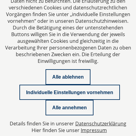
Daten nicht zu befürchten. Die Erläuterung zu den
E-Mail:
kanzlei@dhk-law.com
verschiedenen Cookies und datenschutzrechtlichen
Vorgängen finden Sie unter „individuelle Einstellungen
Über uns
vornehmen“ oder in unseren Datenschutzhinweisen.
Durch die Betätigung eines der untenstehenden
Ihr Partner für Steuerberater, Wirtschaftsprüfer und
Buttons willigen Sie in die Verwendung der jeweils
Rechtsanwälte.
ausgewählten Cookies und gleichzeitig in die
Verarbeitung Ihrer personenbezogenen Daten zu oben
beschriebenen Zwecken ein. Die Erteilung der
Einwilligungen ist freiwillig.
Alle ablehnen
Impressum
Individuelle Einstellungen vornehmen
Datenschutzerklärung
Alle annehmen
Kontakt
Details finden Sie in unserer
Datenschutzerklärung
Datenschutzeinstellungen
Hier finden Sie unser
Impressum