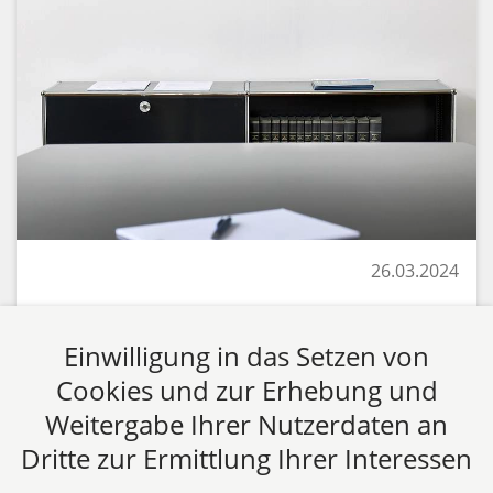
26.03.2024
Geschäftsführer und Vorstände
haften persönlich für
Einwilligung in das Setzen von
unzureichenden
Cookies und zur Erhebung und
Versicherungsschutz;
Weitergabe Ihrer Nutzerdaten an
D&O‑Versicherung greift in diesem
Dritte zur Ermittlung Ihrer Interessen
Fall